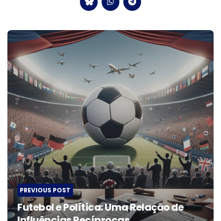
Post
navigation
PREVIOUS POST
Futebol e Política: Uma Relação de
Influências Recíprocas