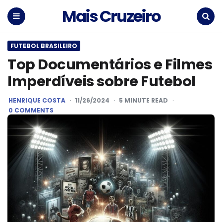
Mais Cruzeiro
Menu
Search
FUTEBOL BRASILEIRO
Top Documentários e Filmes
Imperdíveis sobre Futebol
POSTED
HENRIQUE COSTA
11/26/2024
5
MINUTE READ
BY
0 COMMENTS